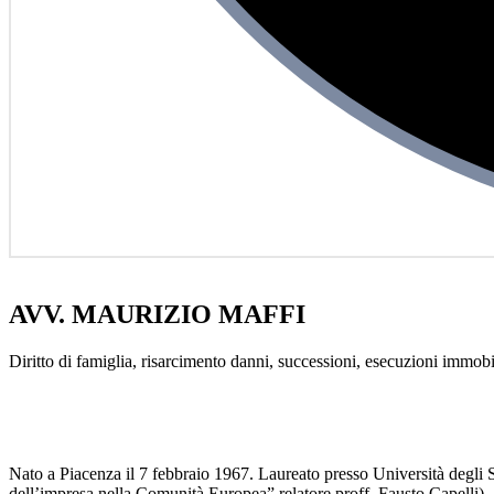
AVV. MAURIZIO MAFFI
Diritto di famiglia, risarcimento danni, successioni, esecuzioni immobil
Nato a Piacenza il 7 febbraio 1967. Laureato presso Università degli S
dell’impresa nella Comunità Europea” relatore proff. Fausto Capelli).