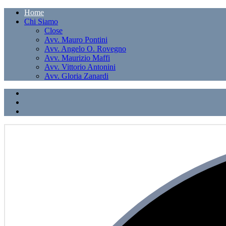
Home
Chi Siamo
Close
Avv. Mauro Pontini
Avv. Angelo O. Rovegno
Avv. Maurizio Maffi
Avv. Vittorio Antonini
Avv. Gloria Zanardi